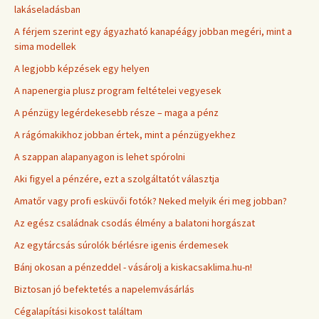
lakáseladásban
A férjem szerint egy ágyazható kanapéágy jobban megéri, mint a
sima modellek
A legjobb képzések egy helyen
A napenergia plusz program feltételei vegyesek
A pénzügy legérdekesebb része – maga a pénz
A rágómakikhoz jobban értek, mint a pénzügyekhez
A szappan alapanyagon is lehet spórolni
Aki figyel a pénzére, ezt a szolgáltatót választja
Amatőr vagy profi esküvői fotók? Neked melyik éri meg jobban?
Az egész családnak csodás élmény a balatoni horgászat
Az egytárcsás súrolók bérlésre igenis érdemesek
Bánj okosan a pénzeddel - vásárolj a kiskacsaklima.hu-n!
Biztosan jó befektetés a napelemvásárlás
Cégalapítási kisokost találtam