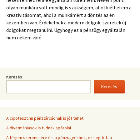
nekem ehhez lenne egyáltalán türelmem. Nekem pont
olyan munkára volt mindig is szükségem, ahol kiélhetem a
kreativitásomat, ahol a munkámért a döntés az én
kezemben van. Érdekelnek a modern dolgok, szeretek új
dolgokat megtanulni. Úgyhogy ez a pénzügy egyáltalán
nem nekem való.
Keresés
Keresés
A cipoteszt.hu pénztárcádnak is jót tehet
A divatmániások is tudnak spórolni
A férjem szerencsére ért a pénzügyekhez, ez segített a