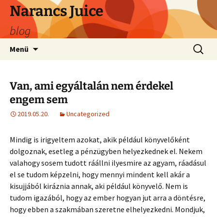
Ugrás
Narancs Juice
a
blog
tartalomhoz
Keresés
Menü
Van, ami egyáltalán nem érdekel
engem sem
2019.05.20.
Uncategorized
Mindig is irigyeltem azokat, akik például könyvelőként
dolgoznak, esetleg a pénzügyben helyezkednek el. Nekem
valahogy sosem tudott ráállni ilyesmire az agyam, ráadásul
el se tudom képzelni, hogy mennyi mindent kell akár a
kisujjából kiráznia annak, aki például könyvelő. Nem is
tudom igazából, hogy az ember hogyan jut arra a döntésre,
hogy ebben a szakmában szeretne elhelyezkedni. Mondjuk,