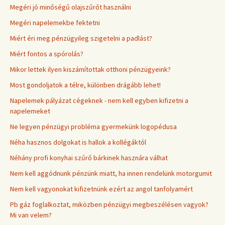
Megéri jó minőségű olajszűrőt használni
Megéri napelemekbe fektetni
Miért éri meg pénzügyileg szigetelni a padlást?
Miért fontos a spórolás?
Mikor lettek ilyen kiszámítottak otthoni pénzügyeink?
Most gondoljatok a télre, különben drágább lehet!
Napelemek pályázat cégeknek - nem kell egyben kifizetni a
napelemeket
Ne legyen pénzügyi probléma gyermekünk logopédusa
Néha hasznos dolgokat is hallok a kollégáktól
Néhány profi konyhai szűrő bárkinek hasznára válhat
Nem kell aggódnunk pénzünk miatt, ha innen rendelünk motorgumit
Nem kell vagyonokat kifizetnünk ezért az angol tanfolyamért
Pb gáz foglalkoztat, miközben pénzügyi megbeszélésen vagyok?
Mi van velem?