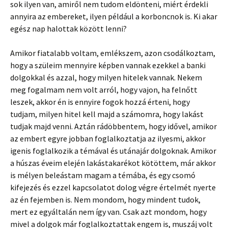
sok ilyen van, amiről nem tudom eldönteni, miért érdekli
annyira az embereket, ilyen például a korboncnok is. Ki akar
egész nap halottak között lenni?
Amikor fiatalabb voltam, emlékszem, azon csodálkoztam,
hogy a szüleim mennyire képben vannak ezekkel a banki
dolgokkal és azzal, hogy milyen hitelek vannak. Nekem
meg fogalmam nem volt arról, hogy vajon, ha felnőtt
leszek, akkor én is ennyire fogok hozzá érteni, hogy
tudjam, milyen hitel kell majd a számomra, hogy lakást
tudjak majd venni. Aztán rádöbbentem, hogy idővel, amikor
az embert egyre jobban foglalkoztatja az ilyesmi, akkor
igenis foglalkozik a témával és utánajár dolgoknak. Amikor
a húszas éveim elején lakástakarékot kötöttem, már akkor
is mélyen beleástam magam a témába, és egy csomó
kifejezés és ezzel kapcsolatot dolog végre értelmét nyerte
az én fejemben is. Nem mondom, hogy mindent tudok,
mert ez egyáltalán nem így van. Csak azt mondom, hogy
mivel a dolgok már foglalkoztattak engem is, muszáj volt