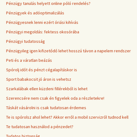
Pénzügy tanulás helyett online póló rendelés?
Pénzügyek és adóoptimalizálás
Pénzügyesnek lenni ezért óriási kihívás
Pénzügyi megoldás: fektess okosórába
Pénzügyi tudatosság
Pénzügyileg igen kifizetődő lehet hosszú távon a napelem rendszer
Peti és a váratlan beázás
Spórolj időt és pénzt cégalapításkor is
Sport babakocsit jó áron is vehetsz
Szarkalábak ellen küzdeni fillérekből is lehet
Szerencsére nem csak én figyelek oda a részletekre!
Táskát vásárolni is csak tudatosan érdemes
Te is spórolsz ahol lehet? Akkor erről a mobil szervizről tudnod kell
Te tudatosan használod a pénzedet?
Tudatos biztonság