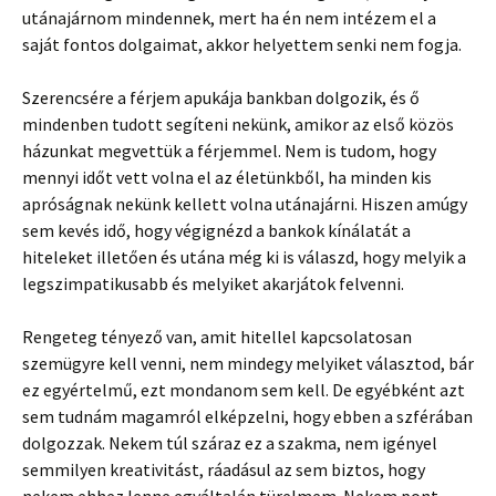
utánajárnom mindennek, mert ha én nem intézem el a
saját fontos dolgaimat, akkor helyettem senki nem fogja.
Szerencsére a férjem apukája bankban dolgozik, és ő
mindenben tudott segíteni nekünk, amikor az első közös
házunkat megvettük a férjemmel. Nem is tudom, hogy
mennyi időt vett volna el az életünkből, ha minden kis
apróságnak nekünk kellett volna utánajárni. Hiszen amúgy
sem kevés idő, hogy végignézd a bankok kínálatát a
hiteleket illetően és utána még ki is válaszd, hogy melyik a
legszimpatikusabb és melyiket akarjátok felvenni.
Rengeteg tényező van, amit hitellel kapcsolatosan
szemügyre kell venni, nem mindegy melyiket választod, bár
ez egyértelmű, ezt mondanom sem kell. De egyébként azt
sem tudnám magamról elképzelni, hogy ebben a szférában
dolgozzak. Nekem túl száraz ez a szakma, nem igényel
semmilyen kreativitást, ráadásul az sem biztos, hogy