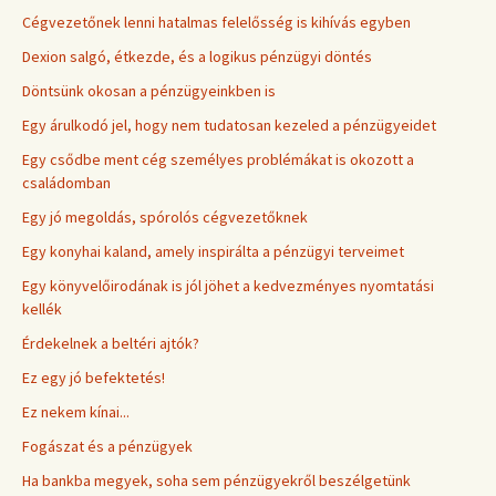
Cégvezetőnek lenni hatalmas felelősség is kihívás egyben
Dexion salgó, étkezde, és a logikus pénzügyi döntés
Döntsünk okosan a pénzügyeinkben is
Egy árulkodó jel, hogy nem tudatosan kezeled a pénzügyeidet
Egy csődbe ment cég személyes problémákat is okozott a
családomban
Egy jó megoldás, spórolós cégvezetőknek
Egy konyhai kaland, amely inspirálta a pénzügyi terveimet
Egy könyvelőirodának is jól jöhet a kedvezményes nyomtatási
kellék
Érdekelnek a beltéri ajtók?
Ez egy jó befektetés!
Ez nekem kínai...
Fogászat és a pénzügyek
Ha bankba megyek, soha sem pénzügyekről beszélgetünk