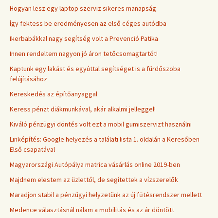
Hogyan lesz egy laptop szerviz sikeres manapság
Így fektess be eredményesen az első céges autódba
Ikerbabákkal nagy segítség volt a Prevenció Patika
Innen rendeltem nagyon jó áron tetőcsomagtartót!
Kaptunk egy lakást és egyúttal segítséget is a fürdőszoba
felújításához
Kereskedés az építőanyaggal
Keress pénzt diákmunkával, akár alkalmi jelleggel!
Kiváló pénzügyi döntés volt ezt a mobil gumiszervizt használni
Linképítés: Google helyezés a találati lista 1. oldalán a Keresőben
Első csapatával
Magyarországi Autópálya matrica vásárlás online 2019-ben
Majdnem elestem az üzlettől, de segítettek a vízszerelők
Maradjon stabil a pénzügyi helyzetünk az új fűtésrendszer mellett
Medence választásnál nálam a mobilitás és az ár döntött