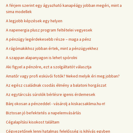
A férjem szerint egy ágyazható kanapéágy jobban megéri, mint a
sima modellek
A legjobb képzések egy helyen
A napenergia plusz program feltételei vegyesek
A pénzügy legérdekesebb része – maga a pénz
A rágómakikhoz jobban értek, mint a pénzügyekhez
A szappan alapanyagon is lehet spórolni
Aki figyel a pénzére, ezt a szolgáltatót választja
Amatőr vagy profi esküvői fotók? Neked melyik éri meg jobban?
Az egész családnak csodás élmény a balatoni horgászat
Az egytárcsás súrolók bérlésre igenis érdemesek
Bánj okosan a pénzeddel - vásárolj a kiskacsaklima.hu-n!
Biztosan jó befektetés a napelemvásárlás
Cégalapítási kisokost találtam
Cégvezetőnek lenni hatalmas felelősség is kihívás egyben