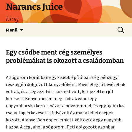
Ugrás
Narancs Juice
a
blog
tartalomhoz
Keresés
Menü
Egy csődbe ment cég személyes
problémákat is okozott a családomban
A sógorom korábban egy kisebb építőipari cég pénzügyi
részlegén dolgozott könyvelőként. Mivel elég jó bevételeik
voltak, és a cégvezető is korrekt volt, kifejezetten jól
keresett. Kényelmesen meg tudtak venni egy
nagyobbacska kertes házat a nővéremmel, és egy újabb kis
családtag érkezését is felvázolták már a lehetőségek
között. Alapvetően éppen emiatt költöztek egy nagyobb
házba. A cég, ahol a sógorom, Peti dolgozott azonban