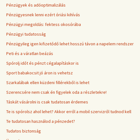
Pénzügyek és adóoptimalizálás
Pénzügyesnek lenni ezért óriási kihívás
Pénzügyi megoldás: fektess okosórába
Pénzügyi tudatosság
Pénzügyileg igen kifizetődő lehet hosszú távon a napelem rendszer
Peti és a váratlan beázás
Spórolj időt és pénzt cégalapításkor is
Sport babakocsit jó áron is vehetsz
Szarkalábak ellen küzdeni fillérekből is lehet
Szerencsére nem csak én figyelek oda a részletekre!
Táskát vásárolni is csak tudatosan érdemes
Te is spórolsz ahol lehet? Akkor erről a mobil szervizről tudnod kell
Te tudatosan használod a pénzedet?
Tudatos biztonság