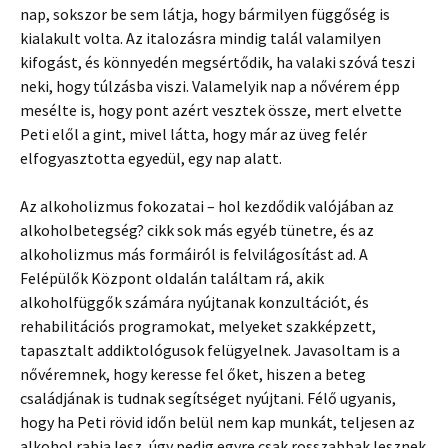
nap, sokszor be sem látja, hogy bármilyen függőség is
kialakult volta. Az italozásra mindig talál valamilyen
kifogást, és könnyedén megsértődik, ha valaki szóvá teszi
neki, hogy túlzásba viszi. Valamelyik nap a nővérem épp
mesélte is, hogy pont azért vesztek össze, mert elvette
Peti elől a gint, mivel látta, hogy már az üveg felér
elfogyasztotta egyedül, egy nap alatt.
Az alkoholizmus fokozatai – hol kezdődik valójában az
alkoholbetegség? cikk sok más egyéb tünetre, és az
alkoholizmus más formáiról is felvilágosítást ad. A
Felépülők Központ oldalán találtam rá, akik
alkoholfüggők számára nyújtanak konzultációt, és
rehabilitációs programokat, melyeket szakképzett,
tapasztalt addiktológusok felügyelnek. Javasoltam is a
nővéremnek, hogy keresse fel őket, hiszen a beteg
családjának is tudnak segítséget nyújtani. Félő ugyanis,
hogy ha Peti rövid időn belül nem kap munkát, teljesen az
alkohol rabja lesz, úgy pedig egyre csak rosszabbak lesznek