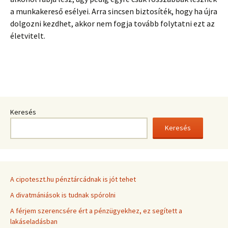
a munkakereső esélyei. Arra sincsen biztosíték, hogy ha újra
dolgozni kezdhet, akkor nem fogja tovább folytatni ezt az
életvitelt.
Keresés
Keresés
A cipoteszt.hu pénztárcádnak is jót tehet
A divatmániások is tudnak spórolni
A férjem szerencsére ért a pénzügyekhez, ez segített a
lakáseladásban