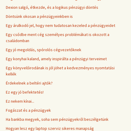
Dexion salgó, étkezde, és a logikus pénzügyi döntés
Döntsünk okosan a pénzügyeinkben is
Egy árulkodó jel, hogy nem tudatosan kezeled a pénzügyeidet
Egy csődbe ment cég személyes problémákat is okozott a
családomban
Egy jó megoldás, spórolós cégvezetőknek
Egy konyhai kaland, amely inspirálta a pénzügyi terveimet
Egy könyvelőirodának is jól jöhet a kedvezményes nyomtatási
kellék
Érdekelnek a beltéri ajtók?
Ez egy jó befektetés!
Ez nekem kínai...
Fogászat és a pénzügyek
Ha bankba megyek, soha sem pénzügyekről beszélgetünk
Hogyan lesz egy laptop szerviz sikeres manapság