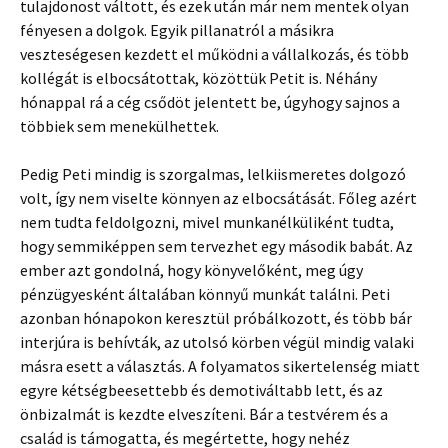
tulajdonost váltott, és ezek után már nem mentek olyan
fényesen a dolgok. Egyik pillanatról a másikra
veszteségesen kezdett el működni a vállalkozás, és több
kollégát is elbocsátottak, közöttük Petit is. Néhány
hónappal rá a cég csődöt jelentett be, úgyhogy sajnos a
többiek sem menekülhettek.
Pedig Peti mindig is szorgalmas, lelkiismeretes dolgozó
volt, így nem viselte könnyen az elbocsátását. Főleg azért
nem tudta feldolgozni, mivel munkanélküliként tudta,
hogy semmiképpen sem tervezhet egy második babát. Az
ember azt gondolná, hogy könyvelőként, meg úgy
pénzügyesként általában könnyű munkát találni. Peti
azonban hónapokon keresztül próbálkozott, és több bár
interjúra is behívták, az utolsó körben végül mindig valaki
másra esett a választás. A folyamatos sikertelenség miatt
egyre kétségbeesettebb és demotiváltabb lett, és az
önbizalmát is kezdte elveszíteni. Bár a testvérem és a
család is támogatta, és megértette, hogy nehéz