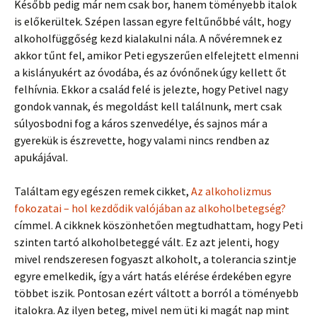
Később pedig már nem csak bor, hanem töményebb italok
is előkerültek. Szépen lassan egyre feltűnőbbé vált, hogy
alkoholfüggőség kezd kialakulni nála. A nővéremnek ez
akkor tűnt fel, amikor Peti egyszerűen elfelejtett elmenni
a kislányukért az óvodába, és az óvónőnek úgy kellett őt
felhívnia. Ekkor a család felé is jelezte, hogy Petivel nagy
gondok vannak, és megoldást kell találnunk, mert csak
súlyosbodni fog a káros szenvedélye, és sajnos már a
gyerekük is észrevette, hogy valami nincs rendben az
apukájával.
Találtam egy egészen remek cikket,
Az alkoholizmus
fokozatai – hol kezdődik valójában az alkoholbetegség?
címmel. A cikknek köszönhetően megtudhattam, hogy Peti
szinten tartó alkoholbeteggé vált. Ez azt jelenti, hogy
mivel rendszeresen fogyaszt alkoholt, a tolerancia szintje
egyre emelkedik, így a várt hatás elérése érdekében egyre
többet iszik. Pontosan ezért váltott a borról a töményebb
italokra. Az ilyen beteg, mivel nem üti ki magát nap mint