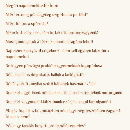
Megéri napelemekbe fektetni
Miért éri meg pénzügyileg szigetelni a padlást?
Miért fontos a spórolás?
Mikor lettek ilyen kiszámítottak otthoni pénzügyeink?
Most gondoljatok a télre, különben drágább lehet!
Napelemek pályázat cégeknek - nem kell egyben kifizetni a
napelemeket
Ne legyen pénzügyi probléma gyermekünk logopédusa
Néha hasznos dolgokat is hallok a kollégáktól
Néhány profi konyhai szűrő bárkinek hasznára válhat
Nem kell aggódnunk pénzünk miatt, ha innen rendelünk motorgumit
Nem kell vagyonokat kifizetnünk ezért az angol tanfolyamért
Pb gáz foglalkoztat, miközben pénzügyi megbeszélésen vagyok?
Mi van velem?
Pénzügy tanulás helyett online póló rendelés?