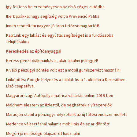
Így fektess be eredményesen az első céges autódba
Ikerbabákkal nagy segítség volt a Prevenció Patika
Innen rendeltem nagyon jó áron tetőcsomagtartót!
Kaptunk egy lakást és egyúttal segítséget is a fürdőszoba
felújításához
Kereskedés az építőanyaggal
Keress pénzt diákmunkával, akár alkalmi jelleggel!
Kiváló pénzügyi döntés volt ezt a mobil gumiszervizt használni
Linképítés: Google helyezés a találati lista 1. oldalán a Keresőben
Első csapatával
Magyarországi Autópálya matrica vásárlás online 2019-ben
Majdnem elestem az üzlettől, de segítettek a vízszerelők
Maradjon stabil a pénzügyi helyzetünk az új fűtésrendszer mellett
Medence választásnál nálam a mobilitás és az ár döntött
Megéri jó minőségű olajszűrőt használni