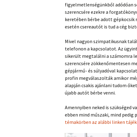
figyelmetlenségünkből adódóan s
szerencsére ezekre a forgatókönyve
keretében bérbe adott gépkocsik r
esetén csereautót is tud a cég biz
Mivel nagyon szimpatikusnak talál
telefonon a kapcsolatot. Az ügyin
sikerült megtalálni a számomra le
szerencsére zökkenőmentesen ment
gépjármű- és súlyadóval kapcsola
profin megválaszolták amikor még
alapján csakis ajánlani tudom őket
újabb autót bérbe venni.
Amennyiben neked is szükséged van
ebben mind műszaki, mind pedig 
témakörben az alábbi linken tájé