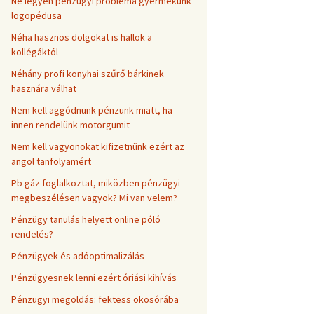
Ne legyen pénzügyi probléma gyermekünk
logopédusa
Néha hasznos dolgokat is hallok a
kollégáktól
Néhány profi konyhai szűrő bárkinek
hasznára válhat
Nem kell aggódnunk pénzünk miatt, ha
innen rendelünk motorgumit
Nem kell vagyonokat kifizetnünk ezért az
angol tanfolyamért
Pb gáz foglalkoztat, miközben pénzügyi
megbeszélésen vagyok? Mi van velem?
Pénzügy tanulás helyett online póló
rendelés?
Pénzügyek és adóoptimalizálás
Pénzügyesnek lenni ezért óriási kihívás
Pénzügyi megoldás: fektess okosórába