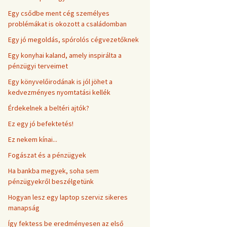
Egy csődbe ment cég személyes
problémákat is okozott a családomban
Egy jó megoldás, spórolós cégvezetőknek
Egy konyhai kaland, amely inspirálta a
pénzügyi terveimet
Egy könyvelőirodának is jól jöhet a
kedvezményes nyomtatási kellék
Érdekelnek a beltéri ajtók?
Ez egy jó befektetés!
Ez nekem kínai...
Fogászat és a pénzügyek
Ha bankba megyek, soha sem
pénzügyekről beszélgetünk
Hogyan lesz egy laptop szerviz sikeres
manapság
Így fektess be eredményesen az első