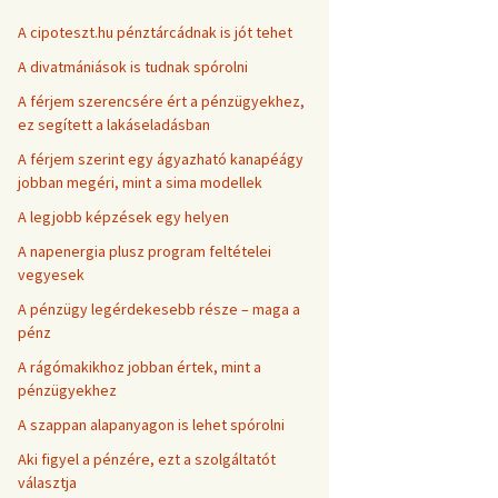
A cipoteszt.hu pénztárcádnak is jót tehet
A divatmániások is tudnak spórolni
A férjem szerencsére ért a pénzügyekhez,
ez segített a lakáseladásban
A férjem szerint egy ágyazható kanapéágy
jobban megéri, mint a sima modellek
A legjobb képzések egy helyen
A napenergia plusz program feltételei
vegyesek
A pénzügy legérdekesebb része – maga a
pénz
A rágómakikhoz jobban értek, mint a
pénzügyekhez
A szappan alapanyagon is lehet spórolni
Aki figyel a pénzére, ezt a szolgáltatót
választja