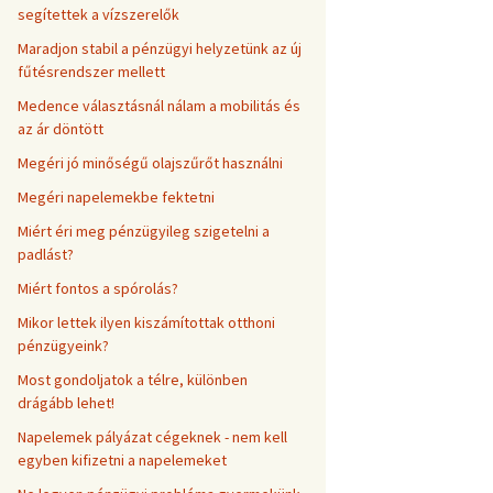
segítettek a vízszerelők
Maradjon stabil a pénzügyi helyzetünk az új
fűtésrendszer mellett
Medence választásnál nálam a mobilitás és
az ár döntött
Megéri jó minőségű olajszűrőt használni
Megéri napelemekbe fektetni
Miért éri meg pénzügyileg szigetelni a
padlást?
Miért fontos a spórolás?
Mikor lettek ilyen kiszámítottak otthoni
pénzügyeink?
Most gondoljatok a télre, különben
drágább lehet!
Napelemek pályázat cégeknek - nem kell
egyben kifizetni a napelemeket