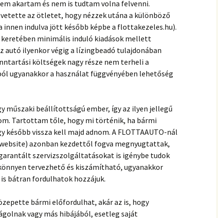
nem akartam és nem is tudtam volna felvenni.
vetette az ötletet, hogy nézzek utána a különböző
 innen indulva jött később képbe a flottakezeles.hu).
g keretében minimális induló kiadások mellett
z autó ilyenkor végig a lízingbeadó tulajdonában
enntartási költségek nagy része nem terheli a
íjból ugyanakkor a használat függvényében lehetőség
 műszaki beállítottságú ember, így az ilyen jellegű
om. Tartottam tőle, hogy mi történik, ha bármi
hogy később vissza kell majd adnom. A FLOTTAAUTO-nál
t website) azonban kezdettől fogva megnyugtattak,
 garantált szervizszolgáltatásokat is igénybe tudok
 könnyen tervezhető és kiszámítható, ugyanakkor
 is bátran fordulhatok hozzájuk.
zepette bármi előfordulhat, akár az is, hogy
golnak vagy más hibájából, esetleg saját