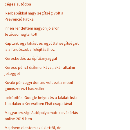
céges autódba
Ikerbabákkal nagy segítség volt a
Prevenció Patika
Innen rendeltem nagyon jó áron
tetőcsomagtartót!
Kaptunk egy lakást és egyúttal segítséget
is a fürdőszoba felújításához
Kereskedés az építőanyaggal
Keress pénzt diákmunkával, akár alkalmi
jelleggel!
Kiváló pénzügyi döntés volt ezt a mobil
gumiszervizt használni
Linképítés: Google helyezés a találati lista
1. oldalán a Keresőben Első csapatával
Magyarországi Autópálya matrica vásárlás
online 2019-ben
Majdnem elestem az üzlettől, de