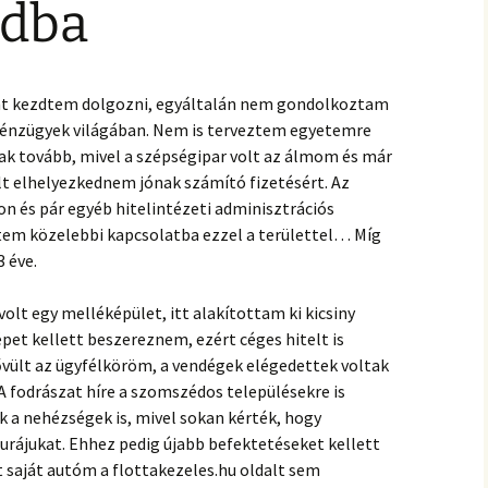
ódba
ént kezdtem dolgozni, egyáltalán nem gondolkoztam
pénzügyek világában. Nem is terveztem egyetemre
jak tovább, mivel a szépségipar volt az álmom és már
ült elhelyezkednem jónak számító fizetésért. Az
 és pár egyéb hitelintézeti adminisztrációs
tem közelebbi kapcsolatba ezzel a területtel… Míg
 éve.
olt egy melléképület, itt alakítottam ki kicsiny
pet kellett beszereznem, ezért céges hitelt is
vült az ügyfélköröm, a vendégek elégedettek voltak
 A fodrászat híre a szomszédos településekre is
ek a nehézségek is, mivel sokan kérték, hogy
rájukat. Ehhez pedig újabb befektetéseket kellett
saját autóm a flottakezeles.hu oldalt sem