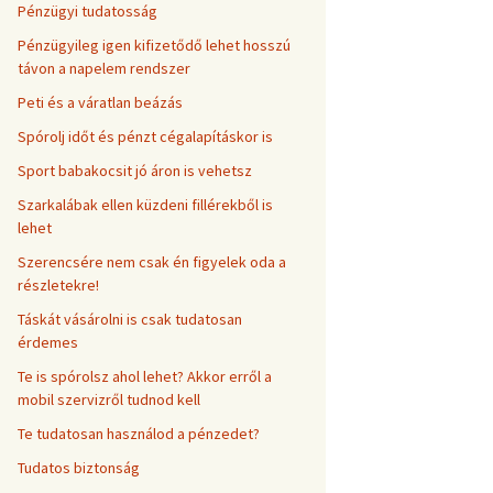
Pénzügyi tudatosság
Pénzügyileg igen kifizetődő lehet hosszú
távon a napelem rendszer
Peti és a váratlan beázás
Spórolj időt és pénzt cégalapításkor is
Sport babakocsit jó áron is vehetsz
Szarkalábak ellen küzdeni fillérekből is
lehet
Szerencsére nem csak én figyelek oda a
részletekre!
Táskát vásárolni is csak tudatosan
érdemes
Te is spórolsz ahol lehet? Akkor erről a
mobil szervizről tudnod kell
Te tudatosan használod a pénzedet?
Tudatos biztonság