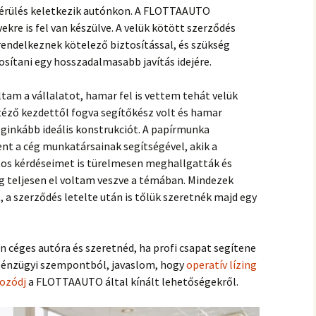
érülés keletkezik autónkon. A FLOTTAAUTO
kre is fel van készülve. A velük kötött szerződés
endelkeznek kötelező biztosítással, és szükség
tosítani egy hosszadalmasabb javítás idejére.
tam a vállalatot, hamar fel is vettem tehát velük
téző kezdettől fogva segítőkész volt és hamar
ginkább ideális konstrukciót. A papírmunka
 a cég munkatársainak segítségével, akik a
tos kérdéseimet is türelmesen meghallgatták és
 teljesen el voltam veszve a témában. Mindezek
, a szerződés letelte után is tőlük szeretnék majd egy
 céges autóra és szeretnéd, ha profi csapat segítene
pénzügyi szempontból, javaslom, hogy
operatív lízing
kozódj
a FLOTTAAUTO által kínált lehetőségekről.