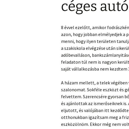
céges aut
8 évvel ezelőtt, amikor fodrászk
azon, hogy jobban elmélyedjek a 
menni, hogy ilyen területen tanul
a szakiskola elvégzése után siker
adóbevalláson, bankszámlanyitáson
feladaton túl nem is nagyon kerül
saját vállalkozásba nem kezdtem 3
A házam mellett, a telek végében v
szalonomat. Sokféle eszközt és gé
felvettem. Szerencsére gyorsan bő
és ajánlottak az ismerőseiknek is.
eljutott, és valójában itt kezdődt
otthonukban igazítsam meg a frizu
eszközölnöm. Ekkor még nem volt 