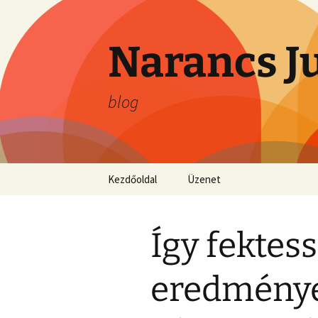
Ugrás
a
tartalomhoz
Narancs J
blog
Kezdőoldal
Üzenet
Így fektess
eredménye