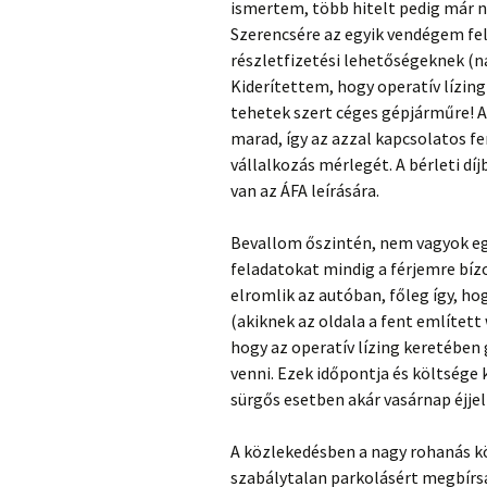
ismertem, több hitelt pedig már 
Szerencsére az egyik vendégem fel
részletfizetési lehetőségeknek (na
Kiderítettem, hogy operatív lízin
tehetek szert céges gépjárműre! A
marad, így az azzal kapcsolatos f
vállalkozás mérlegét. A bérleti d
van az ÁFA leírására.
Bevallom őszintén, nem vagyok egy
feladatokat mindig a férjemre bíz
elromlik az autóban, főleg így, 
(akiknek az oldala a fent említet
hogy az operatív lízing keretében
venni. Ezek időpontja és költsége
sürgős esetben akár vasárnap éjjel
A közlekedésben a nagy rohanás kö
szabálytalan parkolásért megbírsá