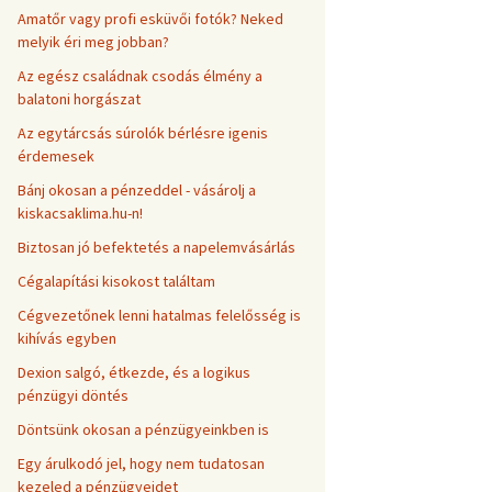
Amatőr vagy profi esküvői fotók? Neked
melyik éri meg jobban?
Az egész családnak csodás élmény a
balatoni horgászat
Az egytárcsás súrolók bérlésre igenis
érdemesek
Bánj okosan a pénzeddel - vásárolj a
kiskacsaklima.hu-n!
Biztosan jó befektetés a napelemvásárlás
Cégalapítási kisokost találtam
Cégvezetőnek lenni hatalmas felelősség is
kihívás egyben
Dexion salgó, étkezde, és a logikus
pénzügyi döntés
Döntsünk okosan a pénzügyeinkben is
Egy árulkodó jel, hogy nem tudatosan
kezeled a pénzügyeidet