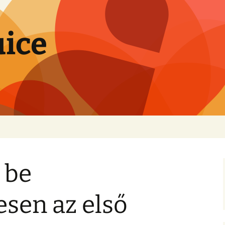
uice
 be
sen az első