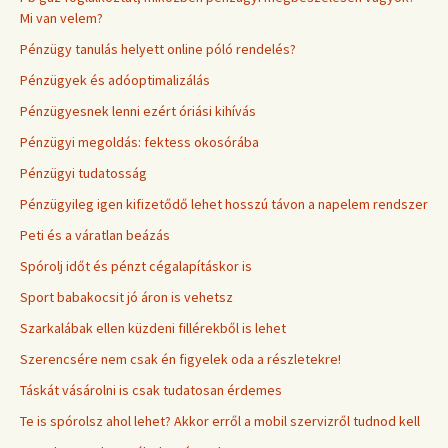
Mi van velem?
Pénzügy tanulás helyett online póló rendelés?
Pénzügyek és adóoptimalizálás
Pénzügyesnek lenni ezért óriási kihívás
Pénzügyi megoldás: fektess okosórába
Pénzügyi tudatosság
Pénzügyileg igen kifizetődő lehet hosszú távon a napelem rendszer
Peti és a váratlan beázás
Spórolj időt és pénzt cégalapításkor is
Sport babakocsit jó áron is vehetsz
Szarkalábak ellen küzdeni fillérekből is lehet
Szerencsére nem csak én figyelek oda a részletekre!
Táskát vásárolni is csak tudatosan érdemes
Te is spórolsz ahol lehet? Akkor erről a mobil szervizről tudnod kell