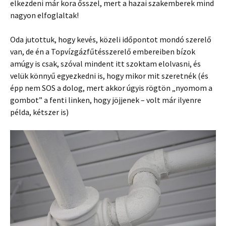
elkezdeni már kora ősszel, mert a hazai szakemberek mind
nagyon elfoglaltak!
Oda jutottuk, hogy kevés, közeli időpontot mondó szerelő
van, de én a Topvízgázfűtésszerelő embereiben bízok
amúgy is csak, szóval mindent itt szoktam elolvasni, és
velük könnyű egyezkedni is, hogy mikor mit szeretnék (és
épp nem SOS a dolog, mert akkor úgyis rögtön „nyomom a
gombot” a fenti linken, hogy jöjjenek – volt már ilyenre
példa, kétszer is)