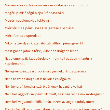
Medence választásnál nálam a mobilitás és az ár döntött
Megéri jó minőségű olajszűrőt használni
Megéri napelemekbe fektetni
Miért éri meg pénzügyileg szigetelni a padlást?
Miért fontos a spórolás?
Mikor lettek ilyen kiszámítottak otthoni pénzügyeink?
Most gondoljatok a télre, különben drágább lehet!
Napelemek pályázat cégeknek - nem kell egyben kifizetni a
napelemeket
Ne legyen pénzügyi probléma gyermekünk logopédusa
Néha hasznos dolgokat is hallok a kollégáktól
Néhány profi konyhai szűrő bárkinek hasznára válhat
Nem kell aggódnunk pénzünk miatt, ha innen rendelünk motorgumit
Nem kell vagyonokat kifizetnünk ezért az angol tanfolyamért
Pb gáz foglalkoztat, miközben pénzügyi megbeszélésen vagyok?