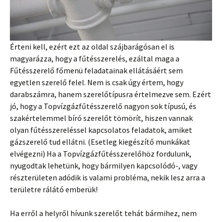
Érteni kell, ezért ezt az oldal szájbarágósan el is
magyarázza, hogy a fűtésszerelés, ezáltal maga a
Fűtésszerelő főmenü feladatainak ellátásáért sem
egyetlen szerelő felel. Nem is csak úgy értem, hogy
darabszámra, hanem szerelőtípusra értelmezve sem. Ezért
jó, hogy a Topvízgázfűtésszerelő nagyon sok típusú, és
szakértelemmel bíró szerelőt tömörít, hiszen vannak
olyan fűtésszereléssel kapcsolatos feladatok, amiket
gázszerelő tud ellátni. (Esetleg kiegészítő munkákat
elvégezni) Ha a Topvízgázfűtésszerelőhöz fordulunk,
nyugodtak lehetünk, hogy bármilyen kapcsolódó-, vagy
részterületen adódik is valami probléma, nekik lesz arra a
területre rálátó emberük!
Ha erről a helyről hívunk szerelőt tehát bármihez, nem