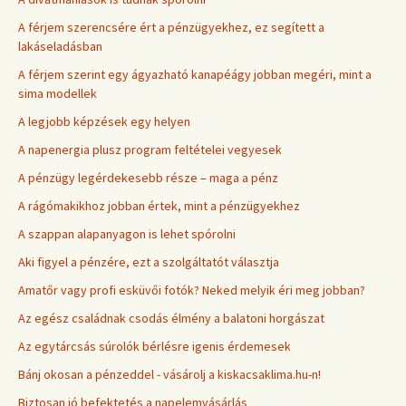
A férjem szerencsére ért a pénzügyekhez, ez segített a
lakáseladásban
A férjem szerint egy ágyazható kanapéágy jobban megéri, mint a
sima modellek
A legjobb képzések egy helyen
A napenergia plusz program feltételei vegyesek
A pénzügy legérdekesebb része – maga a pénz
A rágómakikhoz jobban értek, mint a pénzügyekhez
A szappan alapanyagon is lehet spórolni
Aki figyel a pénzére, ezt a szolgáltatót választja
Amatőr vagy profi esküvői fotók? Neked melyik éri meg jobban?
Az egész családnak csodás élmény a balatoni horgászat
Az egytárcsás súrolók bérlésre igenis érdemesek
Bánj okosan a pénzeddel - vásárolj a kiskacsaklima.hu-n!
Biztosan jó befektetés a napelemvásárlás