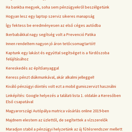
Ha bankba megyek, soha sem pénzügyekről beszélgetünk
Hogyan lesz egy laptop szerviz sikeres manapság
Így fektess be eredményesen az első céges autódba
Ikerbabákkal nagy segítség volt a Prevenció Patika
Innen rendeltem nagyon jó áron tetőcsomagtartót!
Kaptunk egy lakást és egyúttal segítséget is a fürdőszoba
felújításához
Kereskedés az építőanyaggal
Keress pénzt diákmunkával, akár alkalmi jelleggel!
Kiváló pénzügyi döntés volt ezt a mobil gumiszervizt használni
Linképítés: Google helyezés a találati lista 1. oldalán a Keresőben
Első csapatával
Magyarországi Autópálya matrica vásárlás online 2019-ben
Majdnem elestem az üzlettől, de segítettek a vízszerelők
Maradjon stabil a pénzügyi helyzetünk az új fűtésrendszer mellett