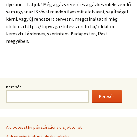
ilyesmi… Látjuk? Még a gázszerelő és a gázkészülékszerelő
sem ugyanaz! Szóval minden ilyesmit elolvasni, segítséget
kérni, vagy új rendszert tervezni, megcsináltatni még
időben a https://topvizgazfutesszerelo.hu/ oldalon
keresztül érdemes, szerintem. Budapesten, Pest
megyében.
Keresés
Keresés
A cipoteszt.hu pénztárcádnak is jót tehet
A divatmániások is tudnak spórolni