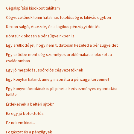
Cégalapítási kisokost találtam
Cégvezetőnek lenni hatalmas felelősség is kihívás egyben
Dexion salgó, étkezde, és a logikus pénzügyi döntés
Döntsünk okosan a pénzügyeinkben is
Egy árulkodó jel, hogy nem tudatosan kezeled a pénzügyeidet
Egy csődbe ment cég személyes problémákat is okozott a
családomban
Egy jó megoldás, spórolós cégvezetőknek
Egy konyhai kaland, amely inspirálta a pénzügyi terveimet
Egy könyvelőirodának is jól jöhet a kedvezményes nyomtatási
kellék
Érdekelnek a beltéri ajtók?
Ez egy jó befektetés!
Ez nekem kínai...
Fogászat és a pénzügyek