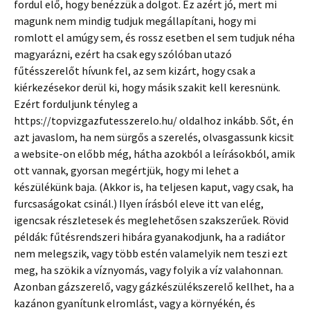
fordul elő, hogy benézzük a dolgot. Ez azért jó, mert mi
magunk nem mindig tudjuk megállapítani, hogy mi
romlott el amúgy sem, és rossz esetben el sem tudjuk néha
magyarázni, ezért ha csak egy szólóban utazó
fűtésszerelőt hívunk fel, az sem kizárt, hogy csak a
kiérkezésekor derül ki, hogy másik szakit kell keresnünk.
Ezért forduljunk tényleg a
https://topvizgazfutesszerelo.hu/ oldalhoz inkább. Sőt, én
azt javaslom, ha nem sürgős a szerelés, olvasgassunk kicsit
a website-on előbb még, hátha azokból a leírásokból, amik
ott vannak, gyorsan megértjük, hogy mi lehet a
készülékünk baja. (Akkor is, ha teljesen kaput, vagy csak, ha
furcsaságokat csinál.) Ilyen írásból eleve itt van elég,
igencsak részletesek és meglehetősen szakszerűek. Rövid
példák: fűtésrendszeri hibára gyanakodjunk, ha a radiátor
nem melegszik, vagy több estén valamelyik nem teszi ezt
meg, ha szökik a víznyomás, vagy folyik a víz valahonnan.
Azonban gázszerelő, vagy gázkészülékszerelő kellhet, ha a
kazánon gyanítunk elromlást, vagy a környékén, és