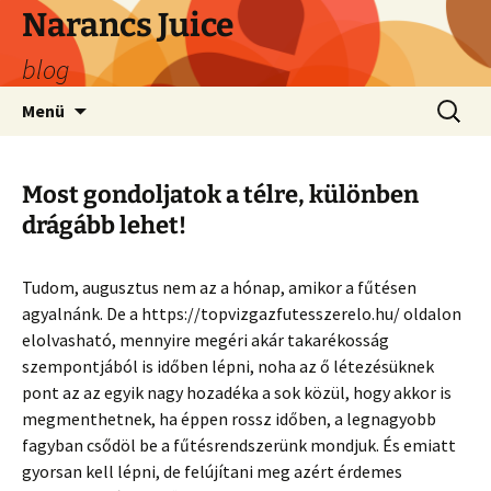
Ugrás
Narancs Juice
a
blog
tartalomhoz
Keresés
Menü
Most gondoljatok a télre, különben
drágább lehet!
Tudom, augusztus nem az a hónap, amikor a fűtésen
agyalnánk. De a https://topvizgazfutesszerelo.hu/ oldalon
elolvasható, mennyire megéri akár takarékosság
szempontjából is időben lépni, noha az ő létezésüknek
pont az az egyik nagy hozadéka a sok közül, hogy akkor is
megmenthetnek, ha éppen rossz időben, a legnagyobb
fagyban csődöl be a fűtésrendszerünk mondjuk. És emiatt
gyorsan kell lépni, de felújítani meg azért érdemes